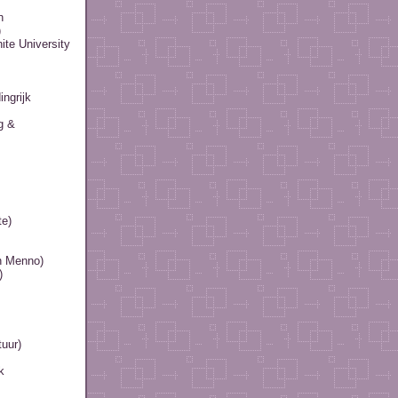
h
)
te University
ingrijk
g &
te)
en Menno)
)
uur)
k