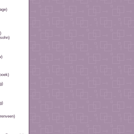
age)
)
ssohn)
w)
dboek)
g)
g)
erenveen)