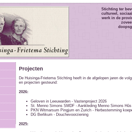
Stichting ter be
cultureel, sociaa
werk in de provi
zovee
doopsg
Projecten
De Huisinga-Frietema Stichting heeft in de afgelopen jaren de vol
en projecten gesteund:
2026:
Geloven in Leeuwarden - Vastenproject 2026
St. Menno Simons SMDF - Aankleding Menno Simons Hûs
PKN Witmarsum Pingjum en Zurich - Herbestemming koepe
DG Berlikum - Douchevoorziening
2025: