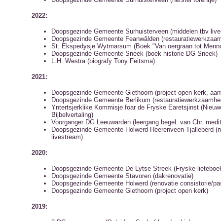
2022:
Doopsgezinde Gemeente Surhuisterveen (middelen tbv live
Doopsgezinde Gemeente Feanwâlden (restauratiewerkzaa
St. Ekspedysje Wytmarsum (Boek "Van oergraan tot Menn
Doopsgezinde Gemeente Sneek (boek historie DG Sneek)
L.H. Westra (biografy Tony Feitsma)
2021:
Doopsgezinde Gemeente Giethoorn (project open kerk, aan
Doopsgezinde Gemeente Berlikum (restauratiewerkzaamhe
Yntertsjerklike Kommisje foar de Fryske Earetsjinst (Nieuw
Bijbelvertaling)
Voorganger DG Leeuwarden (leergang begel. van Chr. medit
Doopsgezinde Gemeente Holwerd Heerenveen-Tjalleberd (m
livestream)
2020:
Doopsgezinde Gemeente De Lytse Streek (Fryske lieteboe
Doopsgezinde Gemeente Stavoren (dakrenovatie)
Doopsgezinde Gemeente Holwerd (renovatie consistorie/pas
Doopsgezinde Gemeente Giethoorn (project open kerk)
2019: