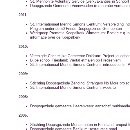
St. Mennonite Voluntary Service (werkvakanties in Schoor
Doopgezinde Gemeente Veenwouden (restauratie vermanin
2011:
St. Internationaal Menno Simons Centrum: Verspreiding intr
Pingjum onder de 50 Friese Doopsgezinde Gemeenten
Werkgroep Promotie Koepelkerk Witmarsum: Boekje c.q. n
informatie over de Koepelkerk
2010:
Verenigde Christelijke Gemeente Dokkum: Project jeugdpas
Bijbelschool Friesland: Viertal etmalen op Fredeshiem
St. Internationaal Menno Simons Centrum: introductiefilm 
2009:
Stichting Doopsgezinde Zending: Strangers No More projec
St. Internationaal Menno Simons Centrum: website
2008:
Doopsgezinde gemeente Heerenveen: aanschaf multimedia
2006:
Stichting Doopsgezinde Monumenten in Friesland: project
Doopsgezinde gemeente Berlikum: restauratie orgel