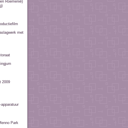
l en Roemenië)
g)
oductiefilm
aslagwerk met
toraat
Pingjum
t 2009
-apparatuur
 Menno Park