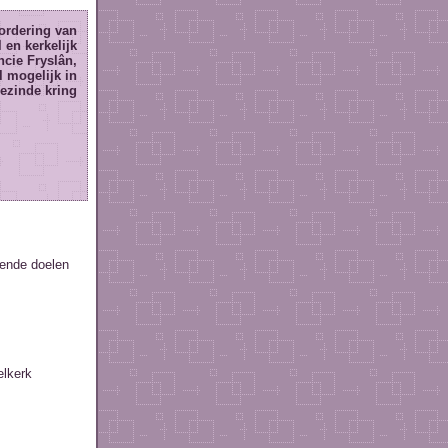
vordering van
l en kerkelijk
ncie Fryslân,
l mogelijk in
ezinde kring
gende doelen
lkerk