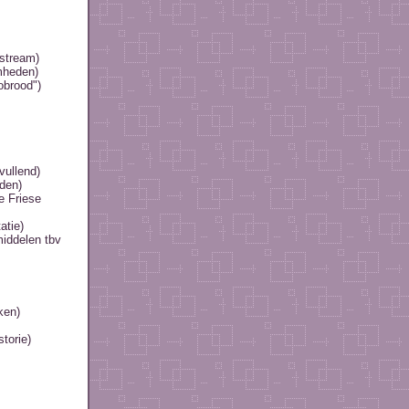
stream)
mheden)
obrood")
vullend)
den)
e Friese
atie)
iddelen tbv
ken)
torie)