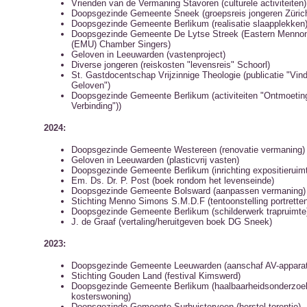
Vrienden van de Vermaning Stavoren (culturele activiteiten)
Doopsgezinde Gemeente Sneek (groepsreis jongeren Züric
Doopsgezinde Gemeente Berlikum (realisatie slaapplekken
Doopsgezinde Gemeente De Lytse Streek (Eastern Mennoni
(EMU) Chamber Singers)
Geloven in Leeuwarden (vastenproject)
Diverse jongeren (reiskosten "levensreis" Schoorl)
St. Gastdocentschap Vrijzinnige Theologie (publicatie "Vind
Geloven")
Doopsgezinde Gemeente Berlikum (activiteiten "Ontmoetin
Verbinding"))
2024:
Doopsgezinde Gemeente Westereen (renovatie vermaning)
Geloven in Leeuwarden (plasticvrij vasten)
Doopsgezinde Gemeente Berlikum (inrichting expositieruim
Em. Ds. Dr. P. Post (boek rondom het levenseinde)
Doopsgezinde Gemeente Bolsward (aanpassen vermaning)
Stichting Menno Simons S.M.D.F (tentoonstelling portrett
Doopsgezinde Gemeente Berlikum (schilderwerk trapruimte
J. de Graaf (vertaling/heruitgeven boek DG Sneek)
2023:
Doopsgezinde Gemeente Leeuwarden (aanschaf AV-apparat
Stichting Gouden Land (festival Kimswerd)
Doopsgezinde Gemeente Berlikum (haalbaarheidsonderzoe
kosterswoning)
Doopsgezinde Gemeente Surhuisterveen (herstel torentje)