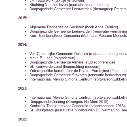
JM Teaterwurk (Skûlje yn Jorwert)
Stichting Vier het leven (recreatie voor senioren)
Doopsgezinde Gemeente Leeuwarden (themagroep Pelgrim
2015:
Algemene Doopsgezine Sociëteit (boek Anne Zernike)
Doopsgezinde Gemeente Leeuwarden (renovatie vermaning
Kon. Toonkunstkoor Concordia (Matthäus Passion Mendel
2014:
Ver. Christelijke Gemeente Dokkum (restauratie kerkgebou
Mevr. E. Laan (migratietour)
Doopsgezinde Gemeente Almere (studieconferentie)
St. Kornwerderzand (herinrichting museum)
Yntertsjerklike komm. foar de Fryske Earetsjinst (Fries lie
Doopsgezinde Gemeente Stavoren (renovatie kerkgebouw)
Internationaal Menno Simons Centrum (softwareontwikkelin
2013:
Internationaal Menno Simons Centrum (softwareontwikkelin
Doopgezinde Zending (Strangers No More 2013)
Koninklijk Toonkunstkoor Concordia (najaarsconcert 2013)
St. Wurkpleats (restauratie bijgebouwen DG vermaning He
2012: