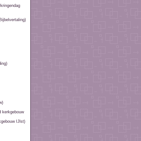
rkringendag
ijbelvertaling)
ing)
w)
d kerkgebouw
kgebouw IJlst)