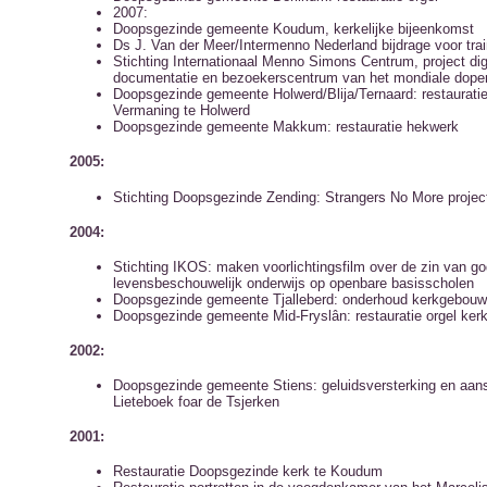
2007:
Doopsgezinde gemeente Koudum, kerkelijke bijeenkomst
Ds J. Van der Meer/Intermenno Nederland bijdrage voor tra
Stichting Internationaal Menno Simons Centrum, project dig
documentatie en bezoekerscentrum van het mondiale dop
Doopsgezinde gemeente Holwerd/Blija/Ternaard: restauratie 
Vermaning te Holwerd
Doopsgezinde gemeente Makkum: restauratie hekwerk
2005:
Stichting Doopsgezinde Zending: Strangers No More projec
2004:
Stichting IKOS: maken voorlichtingsfilm over de zin van g
levensbeschouwelijk onderwijs op openbare basisscholen
Doopsgezinde gemeente Tjalleberd: onderhoud kerkgebouw
Doopsgezinde gemeente Mid-Fryslân: restauratie orgel ker
2002:
Doopsgezinde gemeente Stiens: geluidsversterking en aan
Lieteboek foar de Tsjerken
2001:
Restauratie Doopsgezinde kerk te Koudum