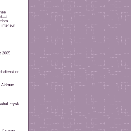
inee
itaal
erdom
interieur
t 2005
odsdienst en
k Akkrum
schaf Frysk