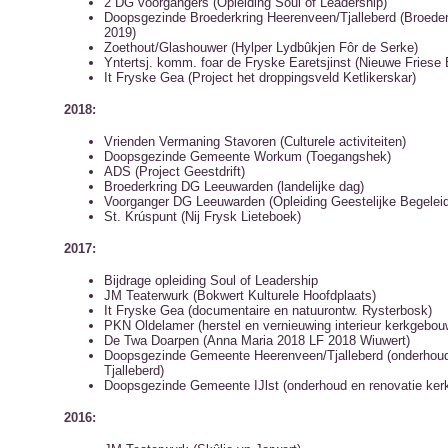
2 DG voorgangers (Opleiding Soul of Leadership)
Doopsgezinde Broederkring Heerenveen/Tjalleberd (Broede
2019)
Zoethout/Glashouwer (Hylper Lydbûkjen Fôr de Serke)
Yntertsj. komm. foar de Fryske Earetsjinst (Nieuwe Friese B
It Fryske Gea (Project het droppingsveld Ketlikerskar)
2018:
Vrienden Vermaning Stavoren (Culturele activiteiten)
Doopsgezinde Gemeente Workum (Toegangshek)
ADS (Project Geestdrift)
Broederkring DG Leeuwarden (landelijke dag)
Voorganger DG Leeuwarden (Opleiding Geestelijke Begeleid
St. Krúspunt (Nij Frysk Lieteboek)
2017:
Bijdrage opleiding Soul of Leadership
JM Teaterwurk (Bokwert Kulturele Hoofdplaats)
It Fryske Gea (documentaire en natuurontw. Rysterbosk)
PKN Oldelamer (herstel en vernieuwing interieur kerkgebou
De Twa Doarpen (Anna Maria 2018 LF 2018 Wiuwert)
Doopsgezinde Gemeente Heerenveen/Tjalleberd (onderhou
Tjalleberd)
Doopsgezinde Gemeente IJlst (onderhoud en renovatie ker
2016: